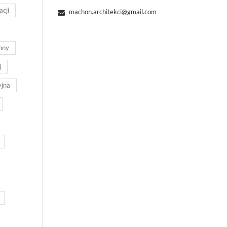
acji
machon.architekci@gmail.com
nny
j
yjna