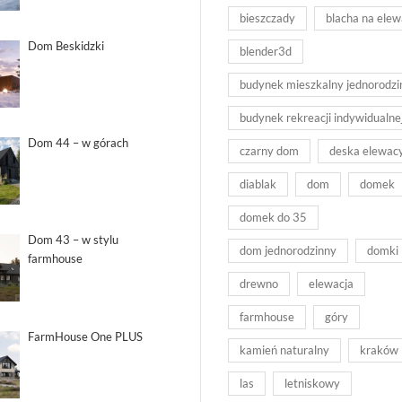
bieszczady
blacha na elew
Dom Beskidzki
blender3d
budynek mieszkalny jednorodzi
budynek rekreacji indywidualne
Dom 44 – w górach
czarny dom
deska elewac
diablak
dom
domek
domek do 35
Dom 43 – w stylu
dom jednorodzinny
domki
farmhouse
drewno
elewacja
farmhouse
góry
FarmHouse One PLUS
kamień naturalny
kraków
las
letniskowy