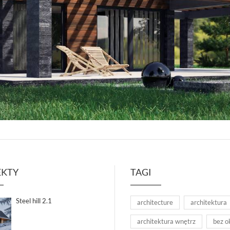
EKTY
TAGI
Steel hill 2.1
architecture
architektura
architektura wnętrz
bez o