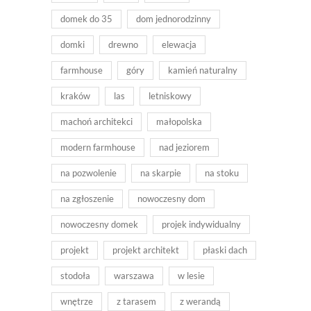
domek do 35
dom jednorodzinny
domki
drewno
elewacja
farmhouse
góry
kamień naturalny
kraków
las
letniskowy
machoń architekci
małopolska
modern farmhouse
nad jeziorem
na pozwolenie
na skarpie
na stoku
na zgłoszenie
nowoczesny dom
nowoczesny domek
projek indywidualny
projekt
projekt architekt
płaski dach
stodoła
warszawa
w lesie
wnętrze
z tarasem
z werandą