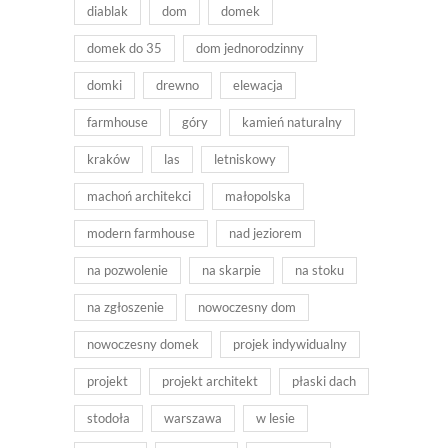
diablak
dom
domek
domek do 35
dom jednorodzinny
domki
drewno
elewacja
farmhouse
góry
kamień naturalny
kraków
las
letniskowy
machoń architekci
małopolska
modern farmhouse
nad jeziorem
na pozwolenie
na skarpie
na stoku
na zgłoszenie
nowoczesny dom
nowoczesny domek
projek indywidualny
projekt
projekt architekt
płaski dach
stodoła
warszawa
w lesie