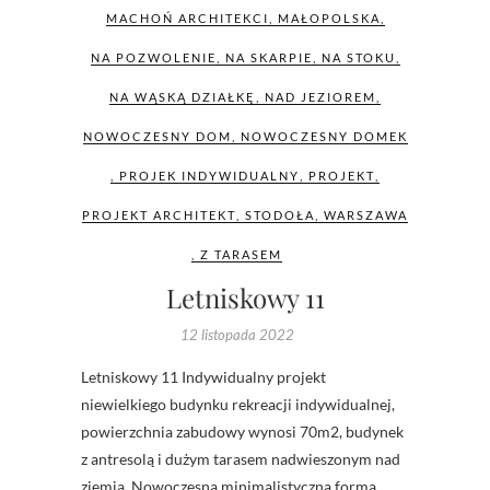
MACHOŃ ARCHITEKCI
,
MAŁOPOLSKA
,
NA POZWOLENIE
,
NA SKARPIE
,
NA STOKU
,
NA WĄSKĄ DZIAŁKĘ
,
NAD JEZIOREM
,
NOWOCZESNY DOM
,
NOWOCZESNY DOMEK
,
PROJEK INDYWIDUALNY
,
PROJEKT
,
PROJEKT ARCHITEKT
,
STODOŁA
,
WARSZAWA
,
Z TARASEM
Letniskowy 11
12 listopada 2022
Letniskowy 11 Indywidualny projekt
niewielkiego budynku rekreacji indywidualnej,
powierzchnia zabudowy wynosi 70m2, budynek
z antresolą i dużym tarasem nadwieszonym nad
ziemią. Nowoczesna minimalistyczna forma.