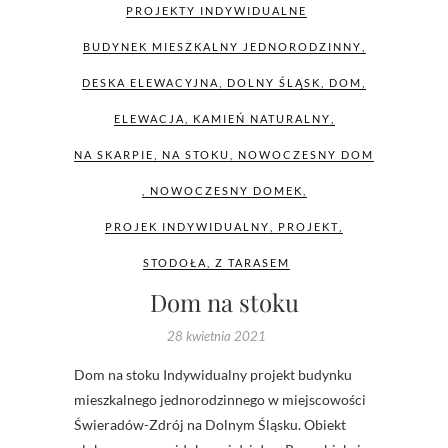
PROJEKTY INDYWIDUALNE
BUDYNEK MIESZKALNY JEDNORODZINNY
,
DESKA ELEWACYJNA
,
DOLNY ŚLĄSK
,
DOM
,
ELEWACJA
,
KAMIEŃ NATURALNY
,
NA SKARPIE
,
NA STOKU
,
NOWOCZESNY DOM
,
NOWOCZESNY DOMEK
,
PROJEK INDYWIDUALNY
,
PROJEKT
,
STODOŁA
,
Z TARASEM
Dom na stoku
28 kwietnia 2021
Dom na stoku Indywidualny projekt budynku
mieszkalnego jednorodzinnego w miejscowości
Świeradów-Zdrój na Dolnym Śląsku. Obiekt