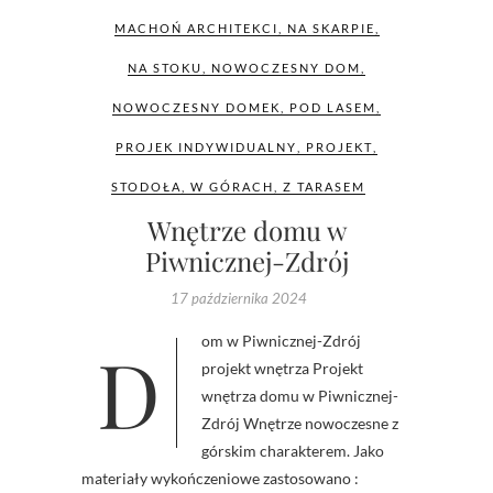
MACHOŃ ARCHITEKCI
,
NA SKARPIE
,
NA STOKU
,
NOWOCZESNY DOM
,
NOWOCZESNY DOMEK
,
POD LASEM
,
PROJEK INDYWIDUALNY
,
PROJEKT
,
STODOŁA
,
W GÓRACH
,
Z TARASEM
Wnętrze domu w
Piwnicznej-Zdrój
17 października 2024
Dom w Piwnicznej-Zdrój
projekt wnętrza Projekt
wnętrza domu w Piwnicznej-
Zdrój Wnętrze nowoczesne z
górskim charakterem. Jako
materiały wykończeniowe zastosowano :