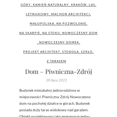
GÓRY
,
KAMIEŃ NATURALNY
,
KRAKÓW
,
LAS
,
LETNISKOWY
,
MACHOŃ ARCHITEKCI
,
MAŁOPOLSKA
,
NA POZWOLENIE
,
NA SKARPIE
,
NA STOKU
,
NOWOCZESNY DOM
,
NOWOCZESNY DOMEK
,
PROJEKT ARCHITEKT
,
STODOŁA
,
SZKŁO
,
Z TARASEM
Dom – Piwniczna-Zdrój
28 lipca 2022
Budynek mieszkalny jednorodzinny w
miejscowości Piwniczna-Zdrój Nowoczesny
dom na pochyłej działce w górach. Budynek
posiada duży taras widokowy nad garażem.
Obiekt projektowany jako energooszczędny.