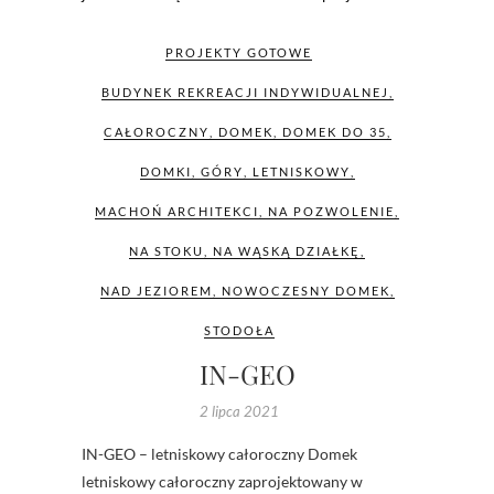
PROJEKTY GOTOWE
BUDYNEK REKREACJI INDYWIDUALNEJ
,
CAŁOROCZNY
,
DOMEK
,
DOMEK DO 35
,
DOMKI
,
GÓRY
,
LETNISKOWY
,
MACHOŃ ARCHITEKCI
,
NA POZWOLENIE
,
NA STOKU
,
NA WĄSKĄ DZIAŁKĘ
,
NAD JEZIOREM
,
NOWOCZESNY DOMEK
,
STODOŁA
IN-GEO
2 lipca 2021
IN-GEO – letniskowy całoroczny Domek
letniskowy całoroczny zaprojektowany w