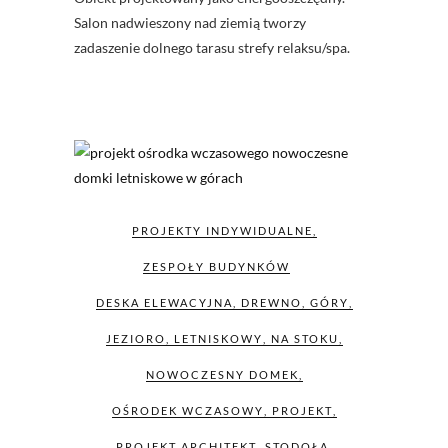
Salon nadwieszony nad ziemią tworzy
zadaszenie dolnego tarasu strefy relaksu/spa.
PROJEKTY INDYWIDUALNE
,
ZESPOŁY BUDYNKÓW
DESKA ELEWACYJNA
,
DREWNO
,
GÓRY
,
JEZIORO
,
LETNISKOWY
,
NA STOKU
,
NOWOCZESNY DOMEK
,
OŚRODEK WCZASOWY
,
PROJEKT
,
PROJEKT ARCHITEKT
,
STODOŁA
,