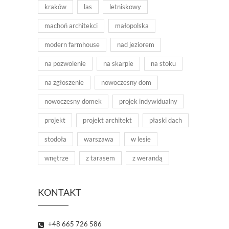
kraków
las
letniskowy
machoń architekci
małopolska
modern farmhouse
nad jeziorem
na pozwolenie
na skarpie
na stoku
na zgłoszenie
nowoczesny dom
nowoczesny domek
projek indywidualny
projekt
projekt architekt
płaski dach
stodoła
warszawa
w lesie
wnętrze
z tarasem
z werandą
KONTAKT
+48 665 726 586