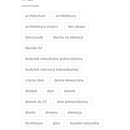
architecture
architektura
architektura wnętrz
bez okapu
bieszczady
blacha na elewacji
blender3d
budynek mieszkalny jednorodzinny
budynek rekreacji indywidualnej
czarny dom
deska elewacyjna
diablak
dom
domek
domek do 35
dom jednorodzinny
domki
drewno
elewacja
farmhouse
góry
kamień naturalny