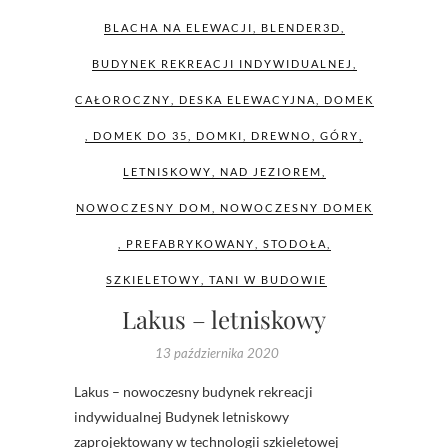
BLACHA NA ELEWACJI
,
BLENDER3D
,
BUDYNEK REKREACJI INDYWIDUALNEJ
,
CAŁOROCZNY
,
DESKA ELEWACYJNA
,
DOMEK
,
DOMEK DO 35
,
DOMKI
,
DREWNO
,
GÓRY
,
LETNISKOWY
,
NAD JEZIOREM
,
NOWOCZESNY DOM
,
NOWOCZESNY DOMEK
,
PREFABRYKOWANY
,
STODOŁA
,
SZKIELETOWY
,
TANI W BUDOWIE
Lakus – letniskowy
13 października 2020
Lakus – nowoczesny budynek rekreacji
indywidualnej Budynek letniskowy
zaprojektowany w technologii szkieletowej