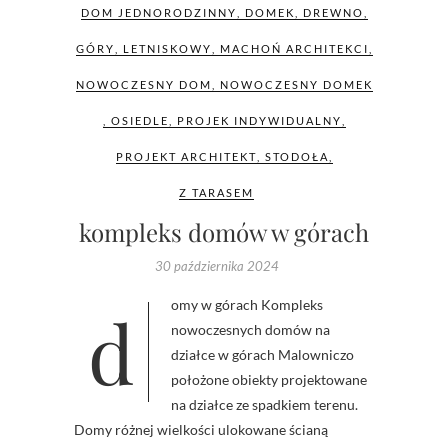
DOM JEDNORODZINNY
,
DOMEK
,
DREWNO
,
GÓRY
,
LETNISKOWY
,
MACHOŃ ARCHITEKCI
,
NOWOCZESNY DOM
,
NOWOCZESNY DOMEK
,
OSIEDLE
,
PROJEK INDYWIDUALNY
,
PROJEKT ARCHITEKT
,
STODOŁA
,
Z TARASEM
kompleks domów w górach
30 października 2024
domy w górach Kompleks
nowoczesnych domów na
działce w górach Malowniczo
położone obiekty projektowane
na działce ze spadkiem terenu.
Domy różnej wielkości ulokowane ścianą