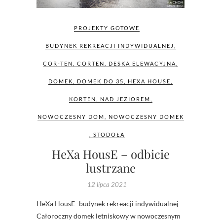
PROJEKTY GOTOWE
BUDYNEK REKREACJI INDYWIDUALNEJ
,
COR-TEN
,
CORTEN
,
DESKA ELEWACYJNA
,
DOMEK
,
DOMEK DO 35
,
HEXA HOUSE
,
KORTEN
,
NAD JEZIOREM
,
NOWOCZESNY DOM
,
NOWOCZESNY DOMEK
,
STODOŁA
HeXa HousE – odbicie
lustrzane
12 lipca 2021
HeXa HousE -budynek rekreacji indywidualnej
Całoroczny domek letniskowy w nowoczesnym