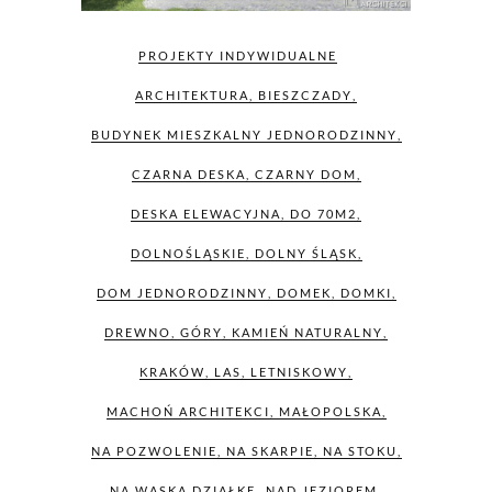
PROJEKTY INDYWIDUALNE
ARCHITEKTURA
,
BIESZCZADY
,
BUDYNEK MIESZKALNY JEDNORODZINNY
,
CZARNA DESKA
,
CZARNY DOM
,
DESKA ELEWACYJNA
,
DO 70M2
,
DOLNOŚLĄSKIE
,
DOLNY ŚLĄSK
,
DOM JEDNORODZINNY
,
DOMEK
,
DOMKI
,
DREWNO
,
GÓRY
,
KAMIEŃ NATURALNY
,
KRAKÓW
,
LAS
,
LETNISKOWY
,
MACHOŃ ARCHITEKCI
,
MAŁOPOLSKA
,
NA POZWOLENIE
,
NA SKARPIE
,
NA STOKU
,
NA WĄSKĄ DZIAŁKĘ
,
NAD JEZIOREM
,