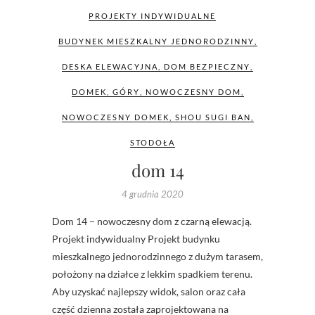
PROJEKTY INDYWIDUALNE
BUDYNEK MIESZKALNY JEDNORODZINNY
,
DESKA ELEWACYJNA
,
DOM BEZPIECZNY
,
DOMEK
,
GÓRY
,
NOWOCZESNY DOM
,
NOWOCZESNY DOMEK
,
SHOU SUGI BAN
,
STODOŁA
dom 14
4 grudnia 2020
Dom 14 – nowoczesny dom z czarną elewacją.
Projekt indywidualny Projekt budynku
mieszkalnego jednorodzinnego z dużym tarasem,
położony na działce z lekkim spadkiem terenu.
Aby uzyskać najlepszy widok, salon oraz cała
część dzienna została zaprojektowana na