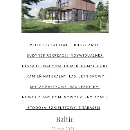
PROJEKTY GOTOWE
BIESZCZADY
,
BUDYNEK REKREACJI INDYWIDUALNEJ
,
DESKA ELEWACYJNA
,
DOMEK
,
DOMKI
,
GÓRY
,
KAMIEŃ NATURALNY
,
LAS
,
LETNISKOWY
,
MORZE BAŁTYCKIE
,
NAD JEZIOREM
,
NOWOCZESNY DOM
,
NOWOCZESNY DOMEK
,
STODOŁA
,
SZKIELETOWY
,
Z TARASEM
Baltic
22 maja 2021