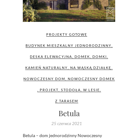
PROJEKTY GOTOWE
BUDYNEK MIESZKALNY JEDNORODZINNY
,
DESKA ELEWACYJNA
,
DOMEK
,
DOMKI
,
KAMIEŃ NATURALNY
,
NA WĄSKĄ DZIAŁKĘ
,
NOWOCZESNY DOM
,
NOWOCZESNY DOMEK
,
PROJEKT
,
STODOŁA
,
W LESIE
,
Z TARASEM
Betula
25 czerwca 2021
Betula – dom jednorodzinny Nowoczesny