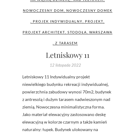
NOWOCZESNY DOM
,
NOWOCZESNY DOMEK
,
PROJEK INDYWIDUALNY
,
PROJEKT
,
PROJEKT ARCHITEKT
,
STODOŁA
,
WARSZAWA
,
Z TARASEM
Letniskowy 11
12 listopada 2022
Letniskowy 11 Indywidualny projekt
niewielkiego budynku rekreacji indywidualnej,
powierzchnia zabudowy wynosi 70m2, budynek
z antresolą i dużym tarasem nadwieszonym nad
ziemią. Nowoczesna minimalistyczna forma.
Jako materiał elewacyjny zastosowano deskę
elewacyjną w kolorze czarnym a także kamień
naturalny: łupek. Budynek ulokowany na