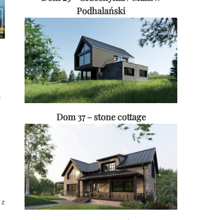
Podhalański
,
Dom 37 – stone cottage
 z
.