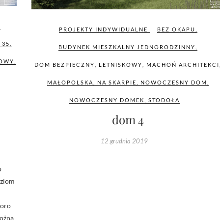
,
PROJEKTY INDYWIDUALNE
BEZ OKAPU
,
 35
,
BUDYNEK MIESZKALNY JEDNORODZINNY
,
KOWY
,
DOM BEZPIECZNY
,
LETNISKOWY
,
MACHOŃ ARCHITEKCI
MAŁOPOLSKA
,
NA SKARPIE
,
NOWOCZESNY DOM
,
NOWOCZESNY DOMEK
,
STODOŁA
dom 4
12 grudnia 2019
o
oziom
poro
można