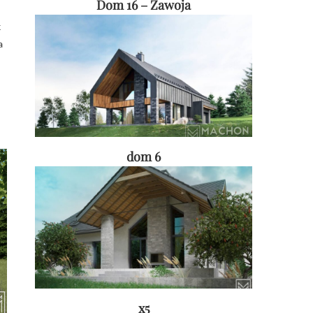
Dom 16 – Zawoja
k
a
dom 6
x5