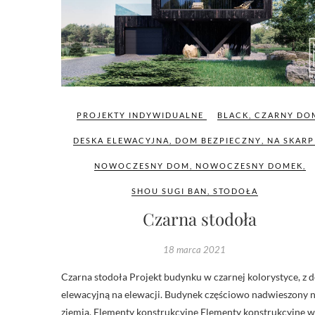
PROJEKTY INDYWIDUALNE
BLACK
,
CZARNY DO
DESKA ELEWACYJNA
,
DOM BEZPIECZNY
,
NA SKARP
NOWOCZESNY DOM
,
NOWOCZESNY DOMEK
,
SHOU SUGI BAN
,
STODOŁA
Czarna stodoła
18 marca 2021
Czarna stodoła Projekt budynku w czarnej kolorystyce, z 
elewacyjną na elewacji. Budynek częściowo nadwieszony 
ziemią. Elementy konstrukcyjne Elementy konstrukcyjne w