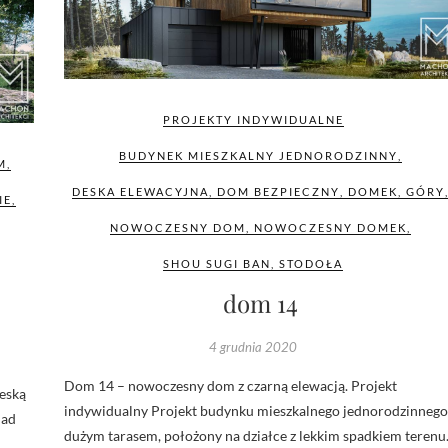
PROJEKTY INDYWIDUALNE
BUDYNEK MIESZKALNY JEDNORODZINNY
,
M
,
DESKA ELEWACYJNA
,
DOM BEZPIECZNY
,
DOMEK
,
GÓRY
IE
,
NOWOCZESNY DOM
,
NOWOCZESNY DOMEK
,
SHOU SUGI BAN
,
STODOŁA
dom 14
4 grudnia 2020
Dom 14 – nowoczesny dom z czarną elewacją. Projekt
deską
indywidualny Projekt budynku mieszkalnego jednorodzinnego
nad
dużym tarasem, położony na działce z lekkim spadkiem terenu