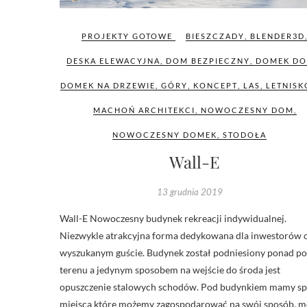
PROJEKTY GOTOWE
BIESZCZADY
,
BLENDER3D
DESKA ELEWACYJNA
,
DOM BEZPIECZNY
,
DOMEK DO
DOMEK NA DRZEWIE
,
GÓRY
,
KONCEPT
,
LAS
,
LETNIS
MACHOŃ ARCHITEKCI
,
NOWOCZESNY DOM
,
NOWOCZESNY DOMEK
,
STODOŁA
Wall-E
13 grudnia 2019
Wall-E Nowoczesny budynek rekreacji indywidualnej.
Niezwykle atrakcyjna forma dedykowana dla inwestorów 
wyszukanym guście. Budynek został podniesiony ponad p
terenu a jedynym sposobem na wejście do środa jest
opuszczenie stalowych schodów. Pod budynkiem mamy s
miejsca które możemy zagospodarować na swój sposób, 