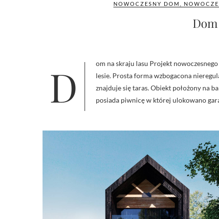
NOWOCZESNY DOM
,
NOWOCZE
Dom 
Dom na skraju lasu Projekt nowoczesnego budynku mieszkalnego jednorodzinnego ulokowanego na skarpie przy
lesie. Prosta forma wzbogacona niereg
znajduje się taras. Obiekt położony na ba
posiada piwnicę w której ulokowano gara