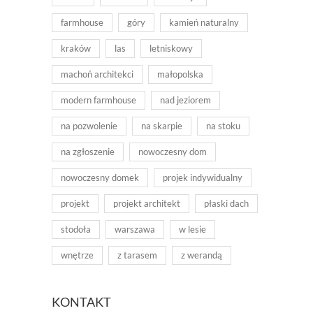
farmhouse
góry
kamień naturalny
kraków
las
letniskowy
machoń architekci
małopolska
modern farmhouse
nad jeziorem
na pozwolenie
na skarpie
na stoku
na zgłoszenie
nowoczesny dom
nowoczesny domek
projek indywidualny
projekt
projekt architekt
płaski dach
stodoła
warszawa
w lesie
wnętrze
z tarasem
z werandą
KONTAKT