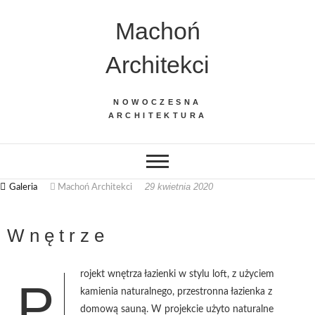
Machoń
Architekci
NOWOCZESNA
ARCHITEKTURA
29 kwietnia 2020
Galeria
Machoń Architekci
W n ę t r z e
rojekt wnętrza łazienki w stylu loft, z użyciem
P
kamienia naturalnego, przestronna łazienka z
domową sauną. W projekcie użyto naturalne