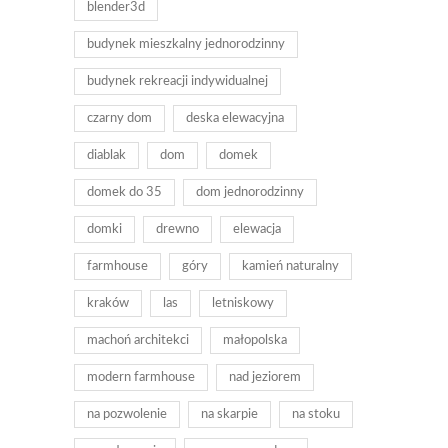
blender3d
budynek mieszkalny jednorodzinny
budynek rekreacji indywidualnej
czarny dom
deska elewacyjna
diablak
dom
domek
domek do 35
dom jednorodzinny
domki
drewno
elewacja
farmhouse
góry
kamień naturalny
kraków
las
letniskowy
machoń architekci
małopolska
modern farmhouse
nad jeziorem
na pozwolenie
na skarpie
na stoku