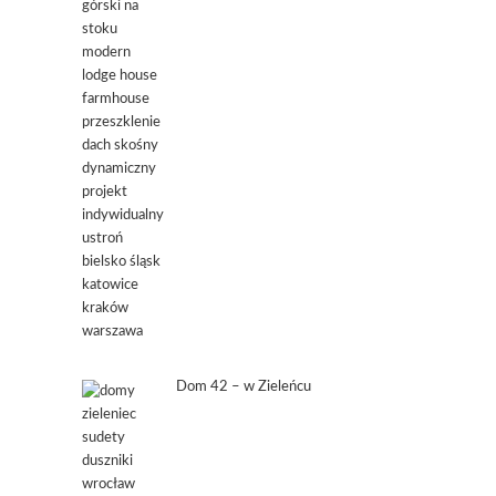
Dom 42 – w Zieleńcu