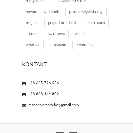
na zgłoszenie
nowoczesny dom
nowoczesny domek
projek indywidualny
projekt
projekt architekt
płaski dach
stodoła
warszawa
w lesie
wnętrze
z tarasem
z werandą
KONTAKT
+48 665 726 586
+48 888 464 802
machon.architekci@gmail.com