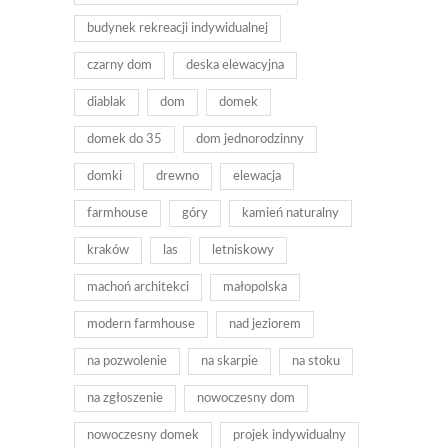
budynek rekreacji indywidualnej
czarny dom
deska elewacyjna
diablak
dom
domek
domek do 35
dom jednorodzinny
domki
drewno
elewacja
farmhouse
góry
kamień naturalny
kraków
las
letniskowy
machoń architekci
małopolska
modern farmhouse
nad jeziorem
na pozwolenie
na skarpie
na stoku
na zgłoszenie
nowoczesny dom
nowoczesny domek
projek indywidualny