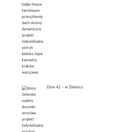
Dom 42 – w Zieleńcu