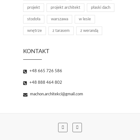
projekt
projekt architekt
płaski dach
stodoła
warszawa
w lesie
wnętrze
z tarasem
z werandą
KONTAKT
+48 665 726 586
+48 888 464 802
machon.architekci@gmail.com