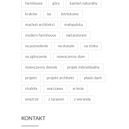
farmhouse
góry
kamień naturalny
kraków
las
letniskowy
machoń architekci
małopolska
modern farmhouse
nad jeziorem
na pozwolenie
na skarpie
na stoku
na zgłoszenie
nowoczesny dom
nowoczesny domek
projek indywidualny
projekt
projekt architekt
płaski dach
stodoła
warszawa
w lesie
wnętrze
z tarasem
z werandą
KONTAKT