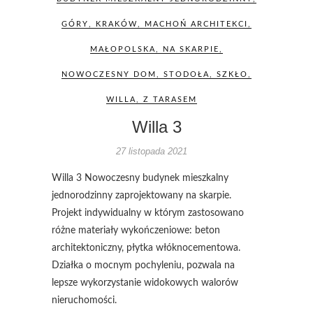
GÓRY
,
KRAKÓW
,
MACHOŃ ARCHITEKCI
,
MAŁOPOLSKA
,
NA SKARPIE
,
NOWOCZESNY DOM
,
STODOŁA
,
SZKŁO
,
WILLA
,
Z TARASEM
Willa 3
27 listopada 2021
Willa 3 Nowoczesny budynek mieszkalny
jednorodzinny zaprojektowany na skarpie.
Projekt indywidualny w którym zastosowano
różne materiały wykończeniowe: beton
architektoniczny, płytka włóknocementowa.
Działka o mocnym pochyleniu, pozwala na
lepsze wykorzystanie widokowych walorów
nieruchomości.