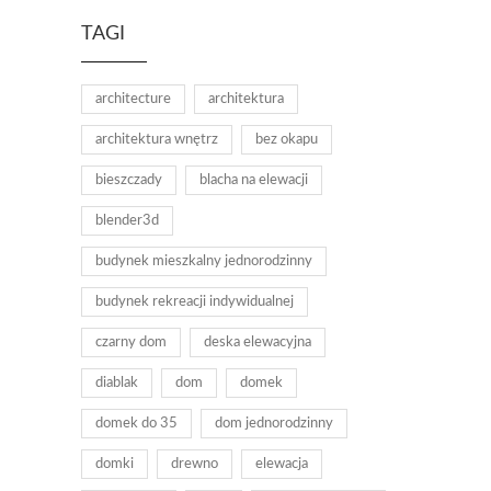
TAGI
architecture
architektura
architektura wnętrz
bez okapu
bieszczady
blacha na elewacji
blender3d
budynek mieszkalny jednorodzinny
budynek rekreacji indywidualnej
czarny dom
deska elewacyjna
diablak
dom
domek
domek do 35
dom jednorodzinny
domki
drewno
elewacja