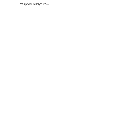
zespoły budynków
wnętrze domu -projekt
indywidualny dom nr 15
Dom na stoku