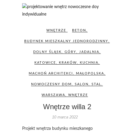
WNĘTRZE
BETON
,
BUDYNEK MIESZKALNY JEDNORODZINNY
,
DOLNY ŚLĄSK
,
GÓRY
,
JADALNIA
,
KATOWICE
,
KRAKÓW
,
KUCHNIA
,
MACHOŃ ARCHITEKCI
,
MAŁOPOLSKA
,
NOWOCZESNY DOM
,
SALON
,
STAL
,
WARSZAWA
,
WNĘTRZE
Wnętrze willa 2
10 marca 2022
Projekt wnętrza budynku mieszkanego