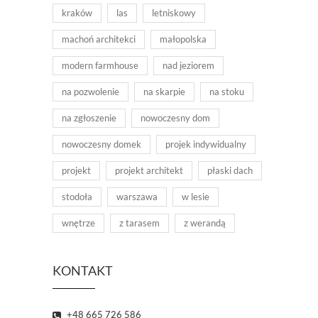
kraków
las
letniskowy
machoń architekci
małopolska
modern farmhouse
nad jeziorem
na pozwolenie
na skarpie
na stoku
na zgłoszenie
nowoczesny dom
nowoczesny domek
projek indywidualny
projekt
projekt architekt
płaski dach
stodoła
warszawa
w lesie
wnętrze
z tarasem
z werandą
KONTAKT
+48 665 726 586