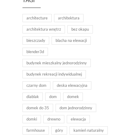
architecture
architektura
architektura wnętrz
bez okapu
bieszczady
blacha na elewacji
blender3d
budynek mieszkalny jednorodzinny
budynek rekreacji indywidualnej
czarny dom
deska elewacyjna
diablak
dom
domek
domek do 35
dom jednorodzinny
domki
drewno
elewacja
farmhouse
góry
kamień naturalny