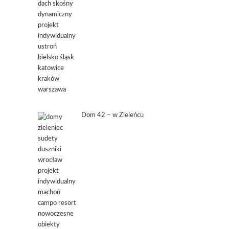
Dom 42 – w Zieleńcu