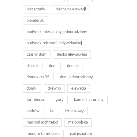
bieszczady
blacha na elewacji
blender3d
budynek mieszkalny jednorodzinny
budynek rekreacji indywidualnej
czarny dom
deska elewacyjna
diablak
dom
domek
domek do 35
dom jednorodzinny
domki
drewno
elewacja
farmhouse
góry
kamień naturalny
kraków
las
letniskowy
machoń architekci
małopolska
modern farmhouse
nad jeziorem