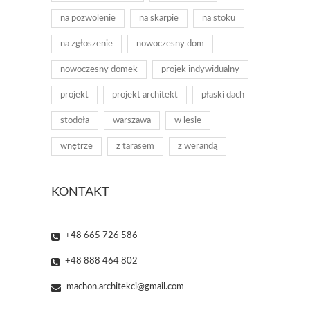
na pozwolenie
na skarpie
na stoku
na zgłoszenie
nowoczesny dom
nowoczesny domek
projek indywidualny
projekt
projekt architekt
płaski dach
stodoła
warszawa
w lesie
wnętrze
z tarasem
z werandą
KONTAKT
+48 665 726 586
+48 888 464 802
machon.architekci@gmail.com