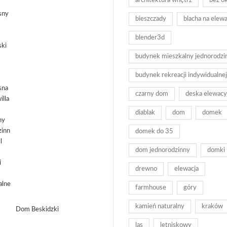
architektura wnętrz
bez o
bieszczady
blacha na elewa
blender3d
budynek mieszkalny jednorodzi
budynek rekreacji indywidualnej
czarny dom
deska elewacy
diablak
dom
domek
domek do 35
dom jednorodzinny
domki
drewno
elewacja
farmhouse
góry
kamień naturalny
kraków
Dom Beskidzki
las
letniskowy