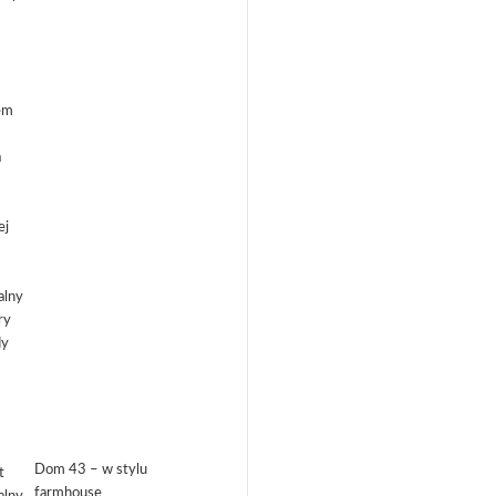
Dom 43 – w stylu
farmhouse