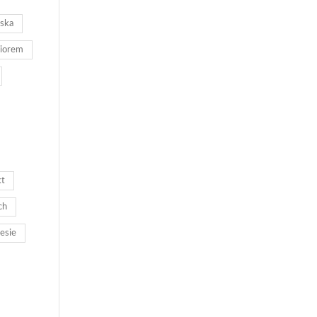
ska
ziorem
kt
ch
lesie