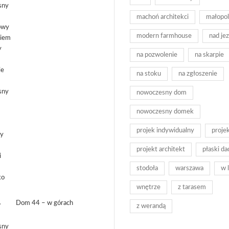
machoń architekci
małopol
modern farmhouse
nad je
na pozwolenie
na skarpie
na stoku
na zgłoszenie
nowoczesny dom
nowoczesny domek
projek indywidualny
proje
projekt architekt
płaski da
stodoła
warszawa
w 
wnętrze
z tarasem
Dom 44 – w górach
z werandą