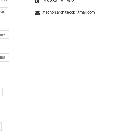
kapu
+48 888 464 802
cji
machon.architekci@gmail.com
nny
jna