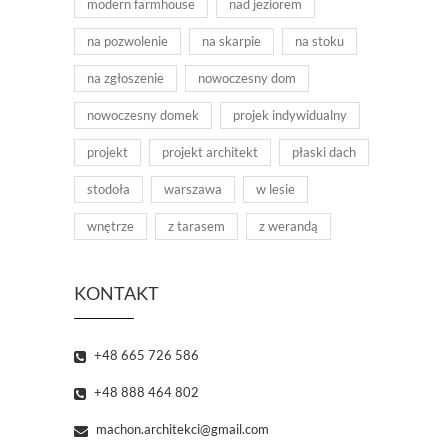
modern farmhouse
nad jeziorem
na pozwolenie
na skarpie
na stoku
na zgłoszenie
nowoczesny dom
nowoczesny domek
projek indywidualny
projekt
projekt architekt
płaski dach
stodoła
warszawa
w lesie
wnętrze
z tarasem
z werandą
KONTAKT
+48 665 726 586
+48 888 464 802
machon.architekci@gmail.com