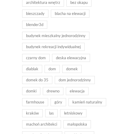
architektura wnętrz
bez okapu
bieszczady
blacha na elewacji
blender3d
budynek mieszkalny jednorodzinny
budynek rekreacji indywidualnej
czarny dom
deska elewacyjna
diablak
dom
domek
domek do 35
dom jednorodzinny
domki
drewno
elewacja
farmhouse
góry
kamień naturalny
kraków
las
letniskowy
machoń architekci
małopolska