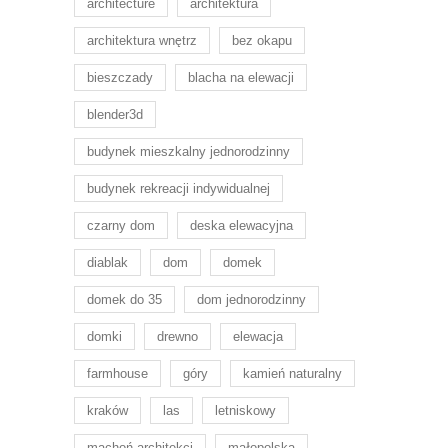
architecture
architektura
architektura wnętrz
bez okapu
bieszczady
blacha na elewacji
blender3d
budynek mieszkalny jednorodzinny
budynek rekreacji indywidualnej
czarny dom
deska elewacyjna
diablak
dom
domek
domek do 35
dom jednorodzinny
domki
drewno
elewacja
farmhouse
góry
kamień naturalny
kraków
las
letniskowy
machoń architekci
małopolska