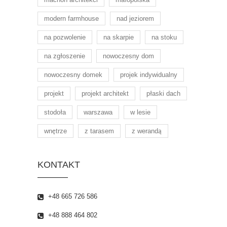
modern farmhouse
nad jeziorem
na pozwolenie
na skarpie
na stoku
na zgłoszenie
nowoczesny dom
nowoczesny domek
projek indywidualny
projekt
projekt architekt
płaski dach
stodoła
warszawa
w lesie
wnętrze
z tarasem
z werandą
KONTAKT
+48 665 726 586
+48 888 464 802